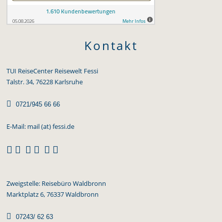
Kontakt
TUI ReiseCenter Reisewelt Fessi
Talstr. 34, 76228 Karlsruhe

0721/945 66 66
E-Mail:
mail (at) fessi.de



Zweigstelle: Reisebüro Waldbronn
Marktplatz 6, 76337 Waldbronn

07243/ 62 63