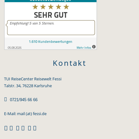
Kontakt
TUI ReiseCenter Reisewelt Fessi
Talstr. 34, 76228 Karlsruhe

0721/945 66 66
E-Mail:
mail (at) fessi.de


