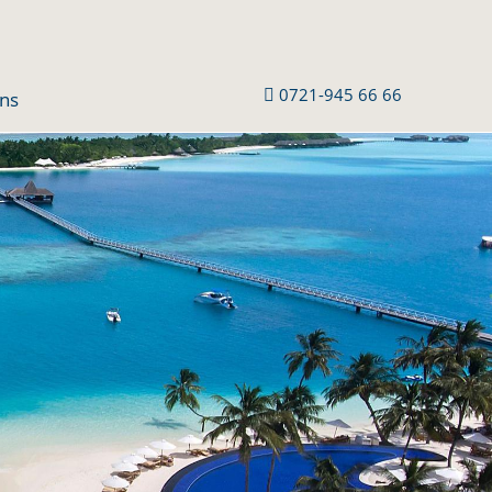
0721-945 66 66

ns