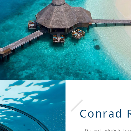
Conrad 
Das preisgekrönte Luxu