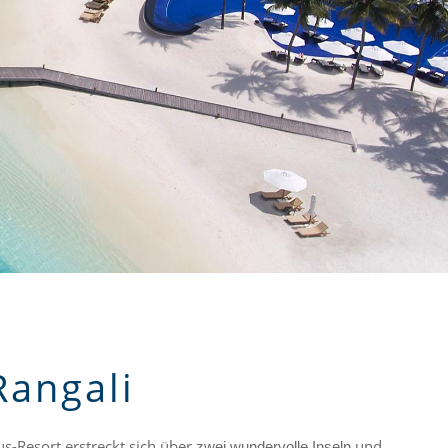
Rangali
s-Resort erstreckt sich über
und
zwei wundervolle Inseln