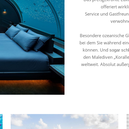
offeriert wirk
Service und Gastfreund
verwöhn
Besondere ozeanische G
bei dem Sie während ei
können. Und
sogar schl
den Malediven „Koralle“
weltweit. Absolut auße