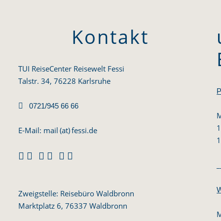
Kontakt
TUI ReiseCenter Reisewelt Fessi
Talstr. 34, 76228 Karlsruhe
P

0721/945 66 66
M
1
E-Mail:
mail (at) fessi.de
1



_
W
Zweigstelle: Reisebüro Waldbronn
Marktplatz 6, 76337 Waldbronn
M