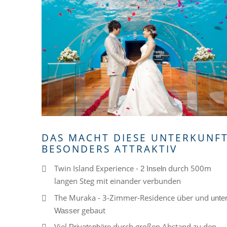
DAS MACHT DIESE UNTERKUNF
BESONDERS ATTRAKTIV
Twin Island Experience -
durch 500m
2 Inseln
langen Steg mit einander verbunden
The Muraka - 3-Zimmer-Residence über und
unte
gebaut
Wasser
Viel
durch großen Abstand zu den
Privatsphäre